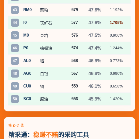
47.8%
RM0
579
43
菜粕
1.192%
5.
47.6%
I0
577
44
铁矿石
1.705%
9.
47.5%
M0
576
45
豆粕
0.906%
6.
47.4%
P0
574
46
棕榈油
1.244%
6.
46.9%
AL0
568
47
铝
0.773%
5.
46.8%
AG0
567
48
白银
0.990%
7.
46.1%
CU0
559
49
铜
0.658%
3.
45.9%
SC0
556
50
原油
1.420%
8.
核心价值
精采通：
稳赚不赔
的采购工具