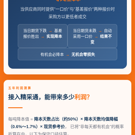
当供应商同时提供"一口价"与"基差报价"两种报价时
采购方以更低者成交
当日期货下跌
→
基差
当日期货未跌
→
自动
报价胜出
→
实现降本
采用一口价
→
结果不
变
有机会必降本
→
无机会零损失
五年利润测算
接入精采通，能带来多少
利润？
每吨降本值 =
降本天数占比（约50%）× 降本天数均值降幅
（0.6%～1.7%）× 现货参考价
， 已将"非每天都有机会"的概率
折算在内，以下为保守口径估算。