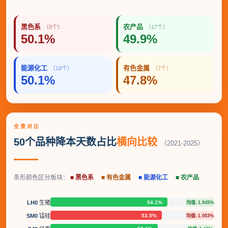
黑色系
农产品
（8个）
（17个）
50.1%
49.9%
能源化工
有色金属
（18个）
（7个）
50.1%
47.8%
全景对比
50个品种降本天数占比
横向比较
（2021-2025）
条形颜色区分板块：
■ 黑色系
■ 有色金属
■ 能源化工
■ 农产品
54.1%
LH0
生猪
均值↓1.045%
53.5%
SM0
锰硅
均值↓1.053%