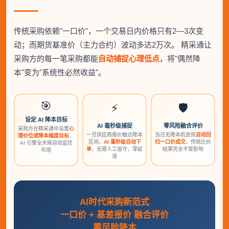
传统采购依赖"一口价"，一个交易日内价格只有2—3次变
动；而期货基准价（主力合约）波动多达2万次。 精采通让
采购方的每一笔采购都能
自动捕捉心理低点
，将"偶然降
本"变为"系统性必然收益"。
🎯
⚡
🛡️
设定 AI 降本目标
AI 毫秒级捕捉
零风险融合评价
采购方在精采通中设置
心
一旦供应商报价触达降本
当日无降本机会则
自动回
理价位或降本幅度目标
，
区间，
AI 毫秒级自动下
归一口价成交
，传统比价
AI 引擎全天候自动监控
单
，无需人工值守，零延
结果完全不受影响
市场
误
AI时代采购新范式
一口价 + 基差报价 融合评价
零风险降本