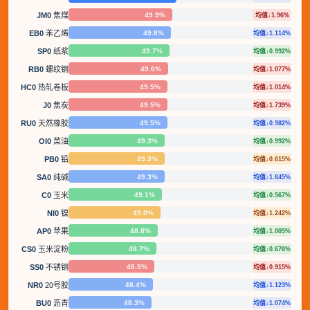
49.9%
JM0
焦煤
均值↓1.96%
49.8%
EB0
苯乙烯
均值↓1.114%
49.7%
SP0
纸浆
均值↓0.992%
49.6%
RB0
螺纹钢
均值↓1.077%
49.5%
HC0
热轧卷板
均值↓1.014%
49.5%
J0
焦炭
均值↓1.739%
49.5%
RU0
天然橡胶
均值↓0.982%
49.3%
OI0
菜油
均值↓0.992%
49.3%
PB0
铅
均值↓0.615%
49.3%
SA0
纯碱
均值↓1.645%
49.1%
C0
玉米
均值↓0.567%
49.0%
NI0
镍
均值↓1.242%
48.8%
AP0
苹果
均值↓1.005%
48.7%
CS0
玉米淀粉
均值↓0.676%
48.5%
SS0
不锈钢
均值↓0.915%
48.4%
NR0
20号胶
均值↓1.123%
48.3%
BU0
沥青
均值↓1.074%