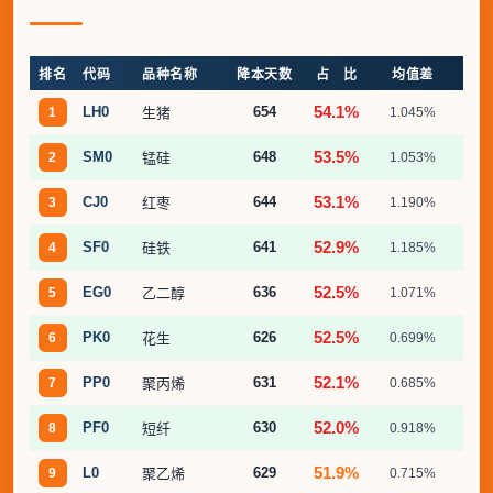
排名
代码
品种名称
降本天数
占 比
均值差
最
54.1%
LH0
654
1
生猪
1.045%
9.
53.5%
SM0
648
2
锰硅
1.053%
10.
53.1%
CJ0
644
3
红枣
1.190%
10.
52.9%
SF0
641
4
硅铁
1.185%
11.
52.5%
EG0
636
5
乙二醇
1.071%
8.
52.5%
PK0
626
6
花生
0.699%
6.
52.1%
PP0
631
7
聚丙烯
0.685%
3.
52.0%
PF0
630
8
短纤
0.918%
4.
51.9%
L0
629
9
聚乙烯
0.715%
4.