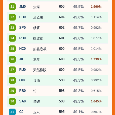
49.9%
JM0
605
21
焦煤
1.960%
12.
49.8%
EB0
604
22
苯乙烯
1.114%
5.
49.7%
SP0
602
23
纸浆
0.992%
6.
49.6%
RB0
601
24
螺纹钢
1.077%
6.
49.5%
HC0
600
25
热轧卷板
1.014%
5.
49.5%
J0
600
26
焦炭
1.739%
9.
49.5%
RU0
600
27
天然橡胶
0.982%
5.
49.3%
OI0
598
28
菜油
0.992%
6.
49.3%
PB0
598
29
铅
0.615%
3.
49.3%
SA0
598
30
纯碱
1.645%
14.
49.1%
C0
595
31
玉米
0.567%
2.