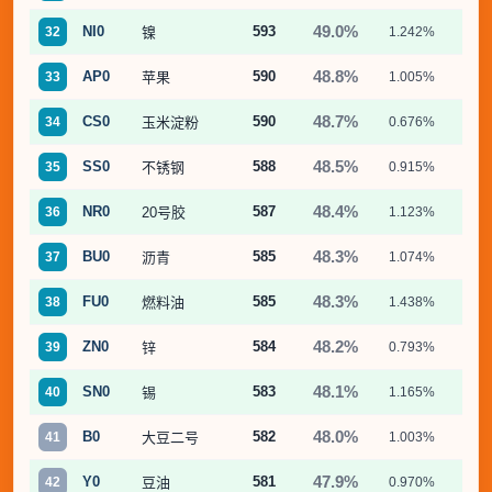
49.0%
NI0
593
32
镍
1.242%
9.
48.8%
AP0
590
33
苹果
1.005%
5.
48.7%
CS0
590
34
玉米淀粉
0.676%
3.
48.5%
SS0
588
35
不锈钢
0.915%
5.
48.4%
NR0
587
36
20号胶
1.123%
7.
48.3%
BU0
585
37
沥青
1.074%
7.
48.3%
FU0
585
38
燃料油
1.438%
11.
48.2%
ZN0
584
39
锌
0.793%
5.
48.1%
SN0
583
40
锡
1.165%
7.
48.0%
B0
582
41
大豆二号
1.003%
4.
47.9%
Y0
581
42
豆油
0.970%
5.