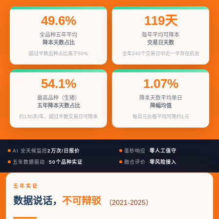
49.6%
119天
全品种五年平均
每年平均可降本
降本天数占比
交易日天数
超过半数品种占比高于50%
全年240个交易日中近一半存在机会
54.1%
1.07%
最高品种（生猪）
降本天数平均单日
五年降本天数占比
降幅均值
约130天/年，超过半数交易日可降本
每百元价格平均可降约1元
AI 全天候监控
2万次/日报价
毫秒响应 ·
零人工值守
五年数据驱动 ·
50个品种实证
融合评价 ·
零风险接入
五年实证
数据说话，
不可辩驳
（2021-2025）