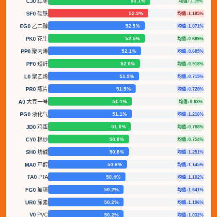
53.1%
CJ0
红枣
均值↓1.19%
52.9%
SF0
硅铁
均值↓1.185%
52.5%
EG0
乙二醇
均值↓1.071%
52.5%
PK0
花生
均值↓0.699%
52.1%
PP0
聚丙烯
均值↓0.685%
52.0%
PF0
短纤
均值↓0.918%
51.9%
L0
聚乙烯
均值↓0.715%
51.5%
PR0
瓶片
均值↓0.728%
51.1%
A0
大豆一号
均值↓0.63%
51.1%
PG0
液化气
均值↓1.216%
51.0%
JD0
鸡蛋
均值↓0.788%
50.8%
CY0
棉纱
均值↓0.754%
50.8%
SH0
烧碱
均值↓1.251%
50.6%
MA0
甲醇
均值↓1.145%
TA0
PTA
50.4%
均值↓1.102%
50.2%
FG0
玻璃
均值↓1.641%
50.2%
UR0
尿素
均值↓1.196%
V0
PVC
50.2%
均值↓1.032%