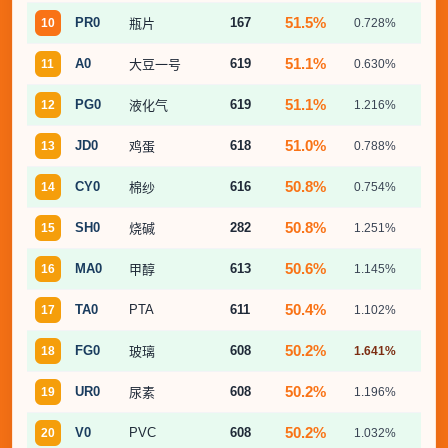
51.5%
PR0
167
10
瓶片
0.728%
3.
51.1%
A0
619
11
大豆一号
0.630%
3.
51.1%
PG0
619
12
液化气
1.216%
6.
51.0%
JD0
618
13
鸡蛋
0.788%
4.
50.8%
CY0
616
14
棉纱
0.754%
7.
50.8%
SH0
282
15
烧碱
1.251%
5.
50.6%
MA0
613
16
甲醇
1.145%
9.
50.4%
TA0
PTA
611
17
1.102%
6.
50.2%
FG0
608
18
玻璃
1.641%
10.
50.2%
UR0
608
19
尿素
1.196%
7.
50.2%
V0
PVC
608
20
1.032%
8.