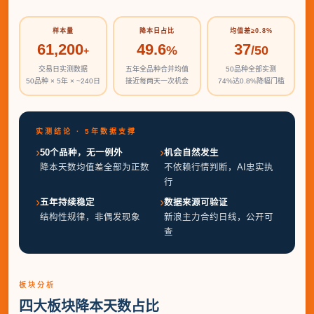
样本量
降本日占比
均值差≥0.8%
61,200
49.6
37
%
/50
+
交易日实测数据
五年全品种合并均值
50品种全部实测
50品种 × 5年 × ~240日
接近每两天一次机会
74%达0.8%降幅门槛
实测结论 · 5年数据支撑
›
›
50个品种，无一例外
机会自然发生
降本天数均值差全部为正数
不依赖行情判断，AI忠实执
行
›
›
五年持续稳定
数据来源可验证
结构性规律，非偶发现象
新浪主力合约日线，公开可
查
板块分析
四大板块降本天数占比