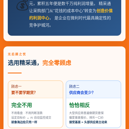
💰
元，累积五年便是数千万纯利润增量。 精采通
让采购部门从"花钱的成本中心"转变为
创造价值
的利润中心
， 是企业在微利时代最具确定性的
竞争护城河。
无后顾之忧
选用精采通，
完全零顾虑
顾虑一
顾虑二
要不要学期货？
供应商会变少？
完全不用
恰恰相反
不用看盘 · 不用判断涨跌
大型供应商普遍做期货套保
设定目标价 → AI 自动监控成交
偏爱基差报价、排斥一口价
就像海边捡贝壳一样
接受基差 = 头部供应商主动来