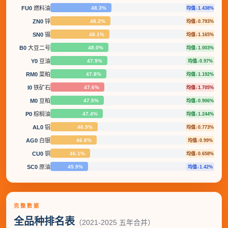
48.3%
FU0
燃料油
均值↓1.438%
48.2%
ZN0
锌
均值↓0.793%
48.1%
SN0
锡
均值↓1.165%
48.0%
B0
大豆二号
均值↓1.003%
47.9%
Y0
豆油
均值↓0.97%
47.8%
RM0
菜粕
均值↓1.192%
47.6%
I0
铁矿石
均值↓1.705%
47.5%
M0
豆粕
均值↓0.906%
47.4%
P0
棕榈油
均值↓1.244%
46.9%
AL0
铝
均值↓0.773%
46.8%
AG0
白银
均值↓0.99%
46.1%
CU0
铜
均值↓0.658%
45.9%
SC0
原油
均值↓1.42%
完整数据
全品种排名表
（2021-2025 五年合并）