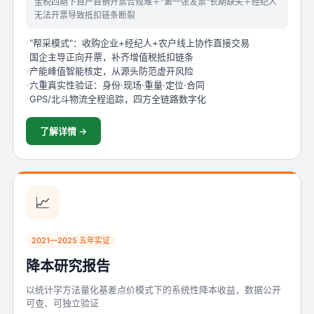
金税四期下自产自销开票合规难＋"第一张发票"长期缺失＋经纪人
无法开票导致抵扣链条断裂
"帮采模式"：收购企业+经纪人+农户线上协作直接交易
国企主导正向开票，补齐增值税抵扣链条
产能峰值智能核定，从源头防范虚开风险
六重真实性验证：身份·现场·重量·定位·合同
GPS/北斗物流全程追踪，四方全链路数字化
了解详情 →
📈
2021—2025 五年实证
降本研究报告
以统计学方法量化基差点价模式下的系统性降本收益，数据公开
可查、可独立验证